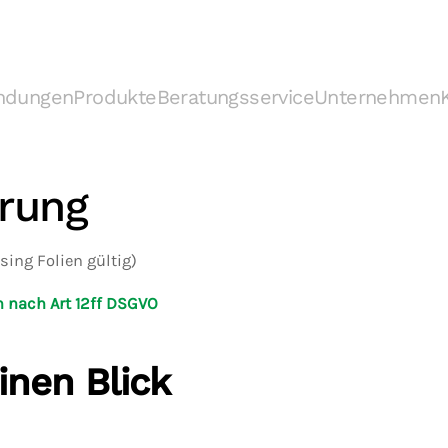
ndungen
Produkte
Beratungsservice
Unternehmen
ärung
sing Folien gültig)
n nach Art 12ff DSGVO
inen Blick