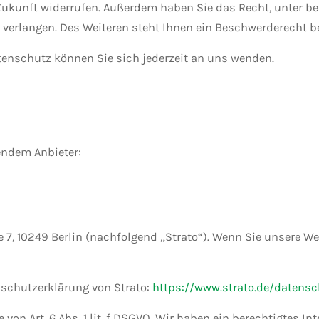
ie Zukunft widerrufen. Außerdem haben Sie das Recht, unte
verlangen. Des Weiteren steht Ihnen ein Beschwerderecht b
enschutz können Sie sich jederzeit an uns wenden.
endem Anbieter:
ße 7, 10249 Berlin (nachfolgend „Strato“). Wenn Sie unsere W
schutzerklärung von Strato:
https://www.strato.de/datensc
von Art. 6 Abs. 1 lit. f DSGVO. Wir haben ein berechtigtes I